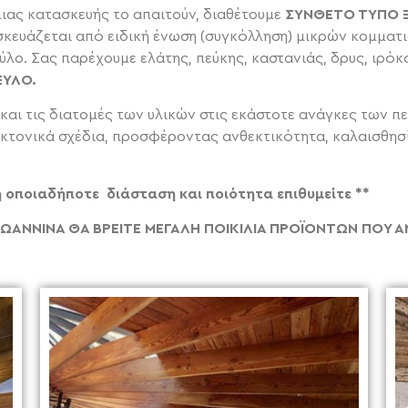
μιας κατασκευής το απαιτούν, διαθέτουμε
ΣΥΝΘΕΤΟ ΤΥΠΟ Ξ
κευάζεται από ειδική ένωση (συγκόλληση) μικρών κομματι
ο. Σας παρέχουμε ελάτης, πεύκης, καστανιάς, δρυς, ιρόκο
ΞΥΛΟ.
αι τις διατομές των υλικών στις εκάστοτε ανάγκες των π
κτονικά σχέδια, προσφέροντας ανθεκτικότητα, καλαισθησ
οποιαδήποτε διάσταση και ποιότητα επιθυμείτε **
ΙΩΑΝΝΙΝΑ ΘΑ ΒΡΕΙΤΕ ΜΕΓΑΛΗ ΠΟΙΚΙΛΙΑ ΠΡΟΪΟΝΤΩΝ ΠΟΥ 