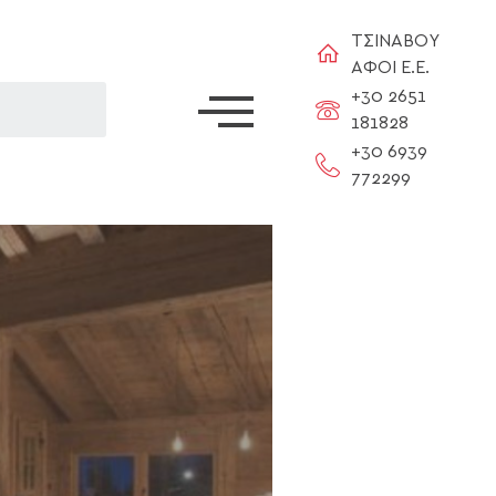
ΤΣΙΝΑΒΟΥ
ΑΦΟΙ Ε.Ε.
+30 2651
181828
+30 6939
772299